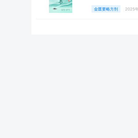
次。
金匮要略方剂
2025