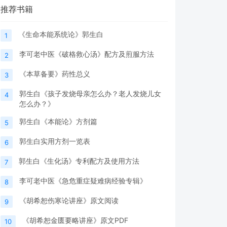
推荐书籍
《生命本能系统论》郭生白
1
李可老中医《破格救心汤》配方及煎服方法
2
《本草备要》药性总义
3
郭生白《孩子发烧母亲怎么办？老人发烧儿女
4
怎么办？》
郭生白《本能论》方剂篇
5
郭生白实用方剂一览表
6
郭生白《生化汤》专利配方及使用方法
7
李可老中医《急危重症疑难病经验专辑》
8
《胡希恕伤寒论讲座》原文阅读
9
《胡希恕金匮要略讲座》原文PDF
10