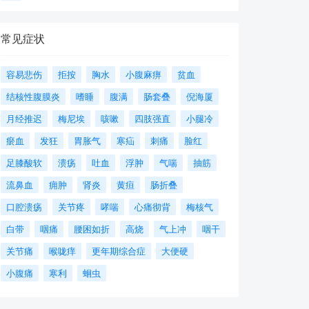
常见症状
容易悲伤
拒按
胸水
小腹麻痹
贫血
结核性腹膜炎
嗜睡
腹满
肠套叠
倪海厦
月经推迟
梅尼埃
咳嗽
四肢强直
小腿冷
瘀血
发狂
胃胀气
寒疝
刺痛
脸红
足膝酸软
溃疡
吐血
浮肿
气喘
抽筋
流鼻血
痈肿
肾炎
黄疸
肠折叠
口腔溃疡
关节疼
哮喘
心痛彻背
梅核气
白带
咽痛
腰困如折
高烧
气上冲
咽干
关节痛
喉咙痒
更年期综合症
大便硬
小腹痛
寒利
蛔虫