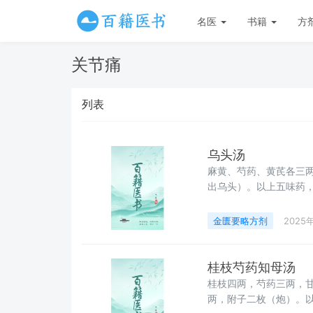
名医
书籍
方
关节痛
列表
乌头汤
麻黄、芍药、黄芪各三
出乌头）。以上五味药
中，再一起煎，先服用
金匮要略方剂
2025
桂枝芍药知母汤
桂枝四两，芍药三两，
两，附子二枚（炮）。