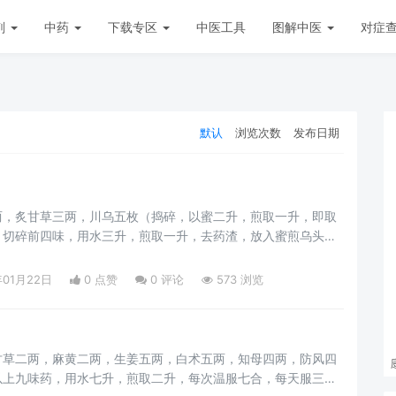
剂
中药
下载专区
中医工具
图解中医
对症
默认
浏览次数
发布日期
两，炙甘草三两，川乌五枚（捣碎，以蜜二升，煎取一升，即取
，切碎前四味，用水三升，煎取一升，去药渣，放入蜜煎乌头汁
七合，无不适感觉且效果不太明显的，全部服尽。
年01月22日
0 点赞
0
评论
573 浏览
甘草二两，麻黄二两，生姜五两，白术五两，知母四两，防风四
以上九味药，用水七升，煎取二升，每次温服七合，每天服三