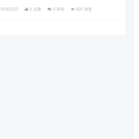
年01月22日
0 点赞
0
评论
501 浏览