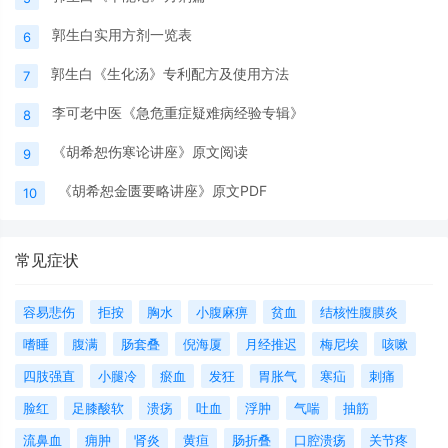
郭生白实用方剂一览表
6
郭生白《生化汤》专利配方及使用方法
7
李可老中医《急危重症疑难病经验专辑》
8
《胡希恕伤寒论讲座》原文阅读
9
《胡希恕金匮要略讲座》原文PDF
10
常见症状
容易悲伤
拒按
胸水
小腹麻痹
贫血
结核性腹膜炎
嗜睡
腹满
肠套叠
倪海厦
月经推迟
梅尼埃
咳嗽
四肢强直
小腿冷
瘀血
发狂
胃胀气
寒疝
刺痛
脸红
足膝酸软
溃疡
吐血
浮肿
气喘
抽筋
流鼻血
痈肿
肾炎
黄疸
肠折叠
口腔溃疡
关节疼