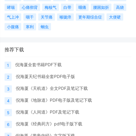
哮喘
心痛彻背
梅核气
白带
咽痛
腰困如折
高烧
气上冲
咽干
关节痛
喉咙痒
更年期综合症
大便硬
小腹痛
寒利
蛔虫
推荐下载
倪海厦全套书籍PDF下载
1
倪海厦天纪书籍全套PDF电子版
2
倪海厦《天机道》全文PDF及笔记下载
3
倪海厦《地脉道》PDF电子版及笔记下载
4
倪海厦《人间道》PDF及笔记下载
5
倪海厦《经典药方》pdf电子版下载
6
倪海厦《黄帝内经》文字版下载