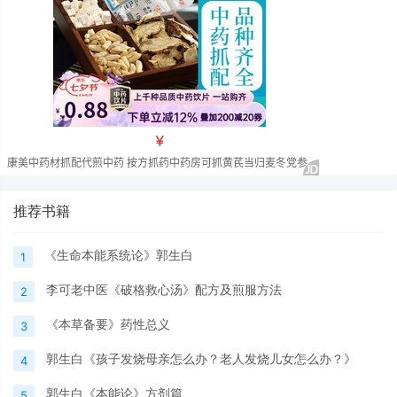
推荐书籍
《生命本能系统论》郭生白
1
李可老中医《破格救心汤》配方及煎服方法
2
《本草备要》药性总义
3
郭生白《孩子发烧母亲怎么办？老人发烧儿女怎么办？》
4
郭生白《本能论》方剂篇
5