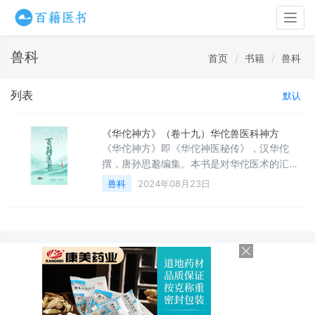
Togg
navig
兽科
首页
书籍
兽科
列表
默认
《华佗神方》（卷十九）华佗兽医科神方
《华佗神方》即《华佗神医秘传》，汉华佗
撰，唐孙思邈编集。本书是对华佗医术的汇总
总结，卷十九为华佗兽医科神方。
兽科
2024年08月23日