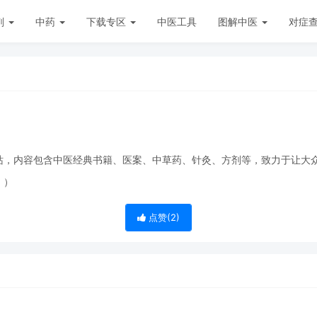
剂
中药
下载专区
中医工具
图解中医
对症
站，内容包含中医经典书籍、医案、中草药、针灸、方剂等，致力于让大
！）
点赞(
2
)