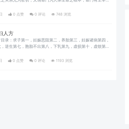
故治疗偏重于壮肾益脾，选方多以六味、八味、补中益气、六君
。
日
0 点赞
0
评论
748 浏览
妇人方
方目录：求子第一，妊娠恶阻第二，养胎第三，妊娠诸病第四，
六，逆生第七，胞胎不出第八，下乳第九，虚损第十，虚烦第十
痛第十三，恶露第十四，下痢第十五，淋渴第十六，杂治第十
不通第十九，赤白带下崩中漏下第二十，月经不调第二十一。
日
0 点赞
0
评论
1193 浏览