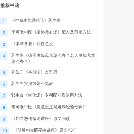
推荐书籍
《生命本能系统论》郭生白
1
李可老中医《破格救心汤》配方及煎服方法
2
《本草备要》药性总义
3
郭生白《孩子发烧母亲怎么办？老人发烧儿女
4
怎么办？》
郭生白《本能论》方剂篇
5
郭生白实用方剂一览表
6
郭生白《生化汤》专利配方及使用方法
7
李可老中医《急危重症疑难病经验专辑》
8
《胡希恕伤寒论讲座》原文阅读
9
《胡希恕金匮要略讲座》原文PDF
10