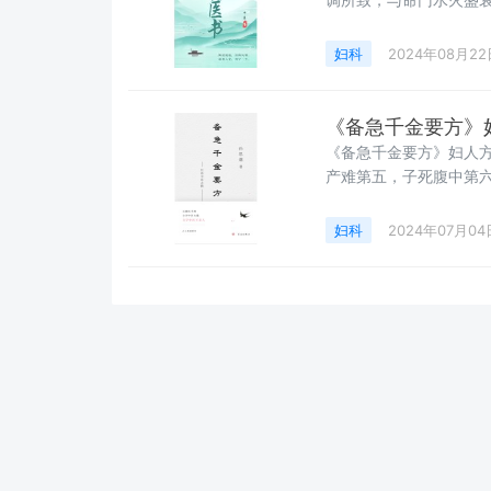
女发育、生殖之功能。
为主，学术上有所创见
妇科
2024年08月22
《备急千金要方》
《备急千金要方》妇人
产难第五，子死腹中第
一，中风第十二，心腹
七，补益第十八，月水
妇科
2024年07月04