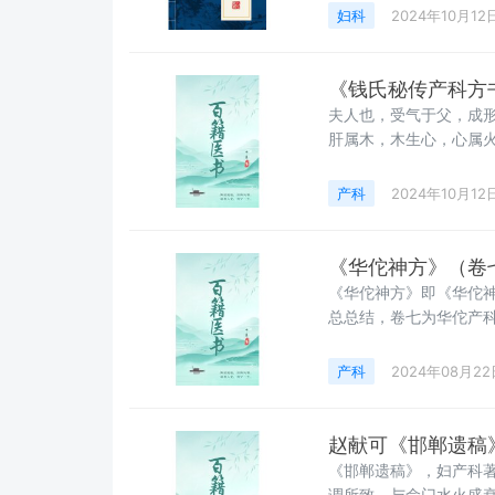
妇科
2024年10月12
《钱氏秘传产科方
夫人也，受气于父，成
肝属木，木生心，心属
三焦，三焦有八脉，八
产科
2024年10月12
《华佗神方》（卷
《华佗神方》即《华佗
总总结，卷七为华佗产
产科
2024年08月22
赵献可《邯郸遗稿
《邯郸遗稿》，妇产科
调所致，与命门水火盛