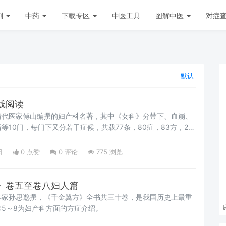
剂
中药
下载专区
中医工具
图解中医
对症
默认
线阅读
清代医家傅山编撰的妇产科名著，其中《女科》分带下、血崩、
等10门，每门下又分若干症候，共载77条，80症，83方，2
后总论、产前产后方症宜忌及产后诸症治法等，共列43症。
日
0 点赞
0
评论
775 浏览
》卷五至卷八妇人篇
学家孙思邈撰，《千金翼方》全书共三十卷，是我国历史上最重
5～8为妇产科方面的方症介绍。