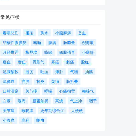
常见症状
容易悲伤
拒按
胸水
小腹麻痹
贫血
结核性腹膜炎
嗜睡
腹满
肠套叠
倪海厦
月经推迟
梅尼埃
咳嗽
四肢强直
小腿冷
瘀血
发狂
胃胀气
寒疝
刺痛
脸红
足膝酸软
溃疡
吐血
浮肿
气喘
抽筋
流鼻血
痈肿
肾炎
黄疸
肠折叠
口腔溃疡
关节疼
哮喘
心痛彻背
梅核气
白带
咽痛
腰困如折
高烧
气上冲
咽干
关节痛
喉咙痒
更年期综合症
大便硬
小腹痛
寒利
蛔虫