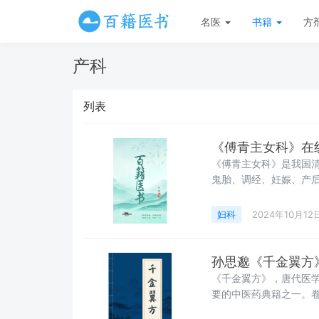
名医
书籍
方
产科
列表
《傅青主女科》在
《傅青主女科》是我国
鬼胎、调经、妊娠、产后
法。《产后编》包括产
妇科
2024年10月12
孙思邈《千金翼方
《千金翼方》，唐代医
要的中医药典籍之一。卷