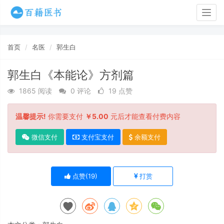
Togg
navig
首页
名医
郭生白
郭生白《本能论》方剂篇
1865 阅读
0 评论
19 点赞
温馨提示!
你需要支付
￥5.00
元后才能查看付费内容
微信支付
支付宝支付
余额支付
点赞(
19
)
打赏