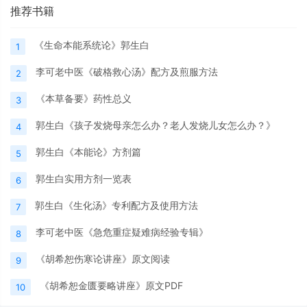
推荐书籍
《生命本能系统论》郭生白
1
李可老中医《破格救心汤》配方及煎服方法
2
《本草备要》药性总义
3
郭生白《孩子发烧母亲怎么办？老人发烧儿女怎么办？》
4
郭生白《本能论》方剂篇
5
郭生白实用方剂一览表
6
郭生白《生化汤》专利配方及使用方法
7
李可老中医《急危重症疑难病经验专辑》
8
《胡希恕伤寒论讲座》原文阅读
9
《胡希恕金匮要略讲座》原文PDF
10