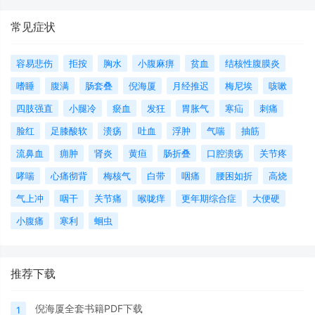
常见症状
容易悲伤
拒按
胸水
小腹麻痹
贫血
结核性腹膜炎
嗜睡
腹满
肠套叠
倪海厦
月经推迟
梅尼埃
咳嗽
四肢强直
小腿冷
瘀血
发狂
胃胀气
寒疝
刺痛
脸红
足膝酸软
溃疡
吐血
浮肿
气喘
抽筋
流鼻血
痈肿
肾炎
黄疸
肠折叠
口腔溃疡
关节疼
哮喘
心痛彻背
梅核气
白带
咽痛
腰困如折
高烧
气上冲
咽干
关节痛
喉咙痒
更年期综合症
大便硬
小腹痛
寒利
蛔虫
推荐下载
倪海厦全套书籍PDF下载
1