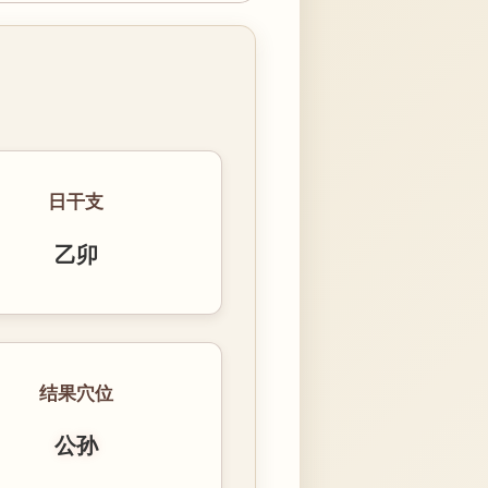
日干支
乙卯
结果穴位
公孙