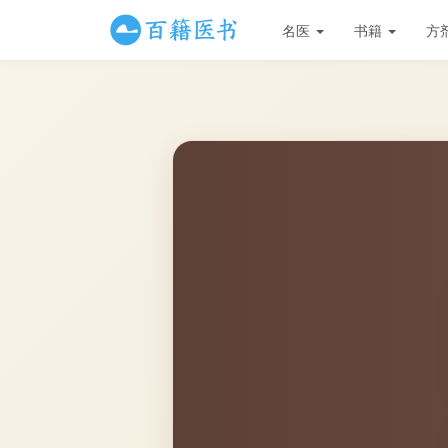
名医
书籍
方