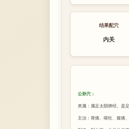
结果配穴
内关
公孙穴：
类属：属足太阴脾经。是足
主治：胃痛、呕吐、腹痛