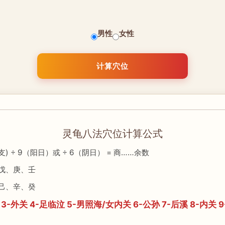
男性
女性
计算穴位
灵龟八法穴位计算公式
时支) ÷ 9（阳日）或 ÷ 6（阴日） = 商……余数
戊、庚、壬
己、辛、癸
 3-外关 4-足临泣 5-男照海/女内关 6-公孙 7-后溪 8-内关 