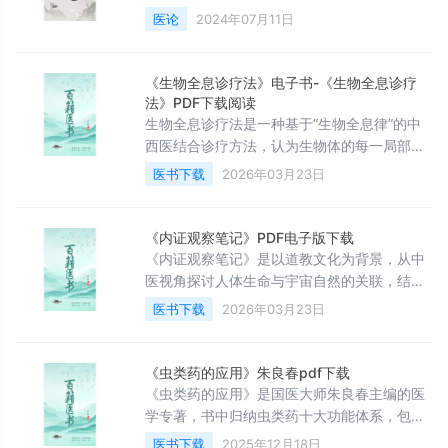
生命本能五大系统以及自主调节的治疗方法。
医论
2024年07月11日
非常适合中医小白入门学习和认识中医。
《生物全息诊疗法》电子书-《生物全息诊疗
法》PDF下载阅读
生物全息诊疗法‌是一种基于“生物全息律”的中
西医结合诊疗方法，认为生物体的‌每一局部
（全息元）都包含整体信息‌，可通过刺激特定
医书下载
2026年03月23日
区域（如第二掌骨侧）来诊断和治疗全身疾
病。
《内证观察笔记》PDF电子版下载
《内证观察笔记》是以道教文化为背景，从中
医视角探讨人体生命与宇宙自然的关联，结合
外在观察与内在实证，分析藏腑、经络等概念
医书下载
2026年03月23日
的一本道医书籍。
《虫类药的应用》朱良春pdf下载
《虫类药的应用》是国医大师朱良春主编的医
学专著，书中归纳虫类药十大功能体系，包含
抗肿瘤、治风湿顽痹等疑难病症的实践医案，
医书下载
2025年12月18日