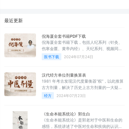
最近更新
倪海厦全套书籍PDF下载
倪海厦全套书籍下载，包括人纪系列（针灸、
伤寒金匮、黄帝内经）、天纪系列、视频同步
文稿、诊疗日志、临床医案以及倪海厦推荐书
医书下载
2024年07月24日
籍等资料。
汉代经方单位剂量换算表
1981 年考古发现汉代度量衡器“权”，以此推算
古方剂量，解决了历史上古方剂量的一大疑
案，在互联网上流传的度量衡换算（包括柯雪
经方
2024年07月23日
帆、李可、郝万山等）整理如下：1 斤 = 16 两
= 248 克 = 液体250 毫升、1 两 = 24 铢 =
15.625 克、一铢 = 0.65 克、1 升 = 10 合 =
《生命本能系统论》郭生白
200 毫升等。
《生命本能系统论》是郭老对于中医和生命的
感悟，系统讲述了中医对生命和疾病的认识、