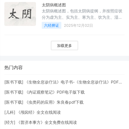
太阴病概述图
太阴病概述图，包括太阴病提纲，并按照症状
分为虚为主、实为主、寒为主、饮为主、湿为
主分类治证。
六经辨证
2025年12月02日
加载更多
热门内容
[
医书下载
]
《生物全息诊疗法》电子书-《生物全息诊疗法》PDF下载阅读
[
医书下载
]
《内证观察笔记》PDF电子版下载
[
医书下载
]
《虫类药的应用》朱良春pdf下载
[
儿科
]
《颅囟经》全文在线阅读
[
经方
]
《普济本事方》全文免费在线阅读