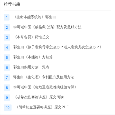
推荐书籍
《生命本能系统论》郭生白
1
李可老中医《破格救心汤》配方及煎服方法
2
《本草备要》药性总义
3
郭生白《孩子发烧母亲怎么办？老人发烧儿女怎么办？》
4
郭生白《本能论》方剂篇
5
郭生白实用方剂一览表
6
郭生白《生化汤》专利配方及使用方法
7
李可老中医《急危重症疑难病经验专辑》
8
《胡希恕伤寒论讲座》原文阅读
9
《胡希恕金匮要略讲座》原文PDF
10