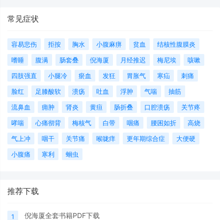
常见症状
容易悲伤
拒按
胸水
小腹麻痹
贫血
结核性腹膜炎
嗜睡
腹满
肠套叠
倪海厦
月经推迟
梅尼埃
咳嗽
四肢强直
小腿冷
瘀血
发狂
胃胀气
寒疝
刺痛
脸红
足膝酸软
溃疡
吐血
浮肿
气喘
抽筋
流鼻血
痈肿
肾炎
黄疸
肠折叠
口腔溃疡
关节疼
哮喘
心痛彻背
梅核气
白带
咽痛
腰困如折
高烧
气上冲
咽干
关节痛
喉咙痒
更年期综合症
大便硬
小腹痛
寒利
蛔虫
推荐下载
倪海厦全套书籍PDF下载
1