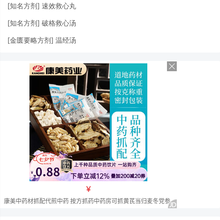
[
知名方剂
]
速效救心丸
[
知名方剂
]
破格救心汤
[
金匮要略方剂
]
温经汤