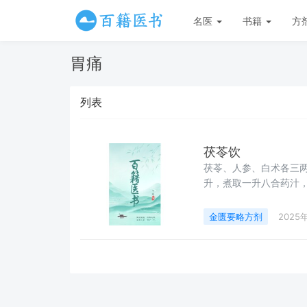
名医
书籍
方
胃痛
列表
茯苓饮
茯苓、人参、白术各三
升，煮取一升八合药汁
一次。
金匮要略方剂
2025