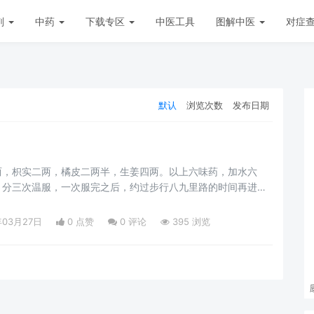
剂
中药
下载专区
中医工具
图解中医
对症
默认
浏览次数
发布日期
两，枳实二两，橘皮二两半，生姜四两。以上六味药，加水六
，分三次温服，一次服完之后，约过步行八九里路的时间再进服
年03月27日
0 点赞
0
评论
395 浏览