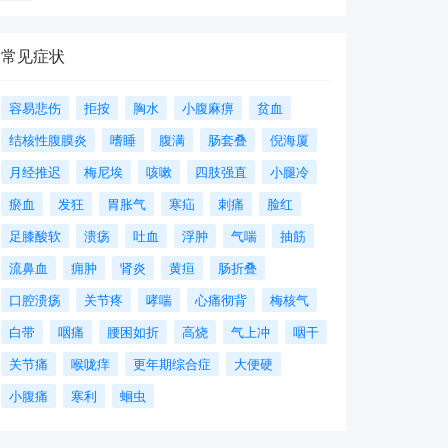
常见症状
容易悲伤
拒按
胸水
小腹麻痹
贫血
结核性腹膜炎
嗜睡
腹满
肠套叠
倪海厦
月经推迟
梅尼埃
咳嗽
四肢强直
小腿冷
瘀血
发狂
胃胀气
寒疝
刺痛
脸红
足膝酸软
溃疡
吐血
浮肿
气喘
抽筋
流鼻血
痈肿
肾炎
黄疸
肠折叠
口腔溃疡
关节疼
哮喘
心痛彻背
梅核气
白带
咽痛
腰困如折
高烧
气上冲
咽干
关节痛
喉咙痒
更年期综合症
大便硬
小腹痛
寒利
蛔虫