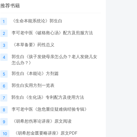
推荐书籍
《生命本能系统论》郭生白
1
李可老中医《破格救心汤》配方及煎服方法
2
《本草备要》药性总义
3
郭生白《孩子发烧母亲怎么办？老人发烧儿女
4
怎么办？》
郭生白《本能论》方剂篇
5
郭生白实用方剂一览表
6
郭生白《生化汤》专利配方及使用方法
7
李可老中医《急危重症疑难病经验专辑》
8
《胡希恕伤寒论讲座》原文阅读
9
《胡希恕金匮要略讲座》原文PDF
10