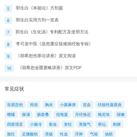
郭生白《本能论》方剂篇
5
郭生白实用方剂一览表
6
郭生白《生化汤》专利配方及使用方法
7
李可老中医《急危重症疑难病经验专辑》
8
《胡希恕伤寒论讲座》原文阅读
9
《胡希恕金匮要略讲座》原文PDF
10
常见症状
容易悲伤
拒按
胸水
小腹麻痹
贫血
结核性腹膜炎
嗜睡
腹满
肠套叠
倪海厦
月经推迟
梅尼埃
咳嗽
四肢强直
小腿冷
瘀血
发狂
胃胀气
寒疝
刺痛
脸红
足膝酸软
溃疡
吐血
浮肿
气喘
抽筋