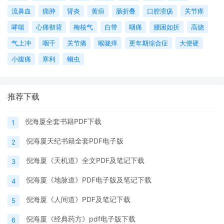
流鼻血
痈肿
肾炎
黄疸
肠折叠
口腔溃疡
关节疼
哮喘
心痛彻背
梅核气
白带
咽痛
腰困如折
高烧
气上冲
咽干
关节痛
喉咙痒
更年期综合症
大便硬
小腹痛
寒利
蛔虫
推荐下载
倪海厦全套书籍PDF下载
1
倪海厦天纪书籍全套PDF电子版
2
倪海厦《天机道》全文PDF及笔记下载
3
倪海厦《地脉道》PDF电子版及笔记下载
4
倪海厦《人间道》PDF及笔记下载
5
倪海厦《经典药方》pdf电子版下载
6