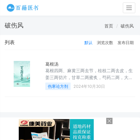
Togg
navig
破伤风
首页
破伤风
列表
默认
浏览次数
发布日期
葛根汤
葛根四两、麻黄三两去节，桂枝二两去皮，生
姜三两切片，甘草二两蜜炙，芍药二两，大枣
十二枚剖开，以上七味药，用水一斗，先加入
伤寒论方剂
2024年10月30日
麻黄、葛根煎煮，煮去水分二升，除去上面的
白沫，再加入其它药物，煎煮成三升，去掉药
渣，每次温服一升。