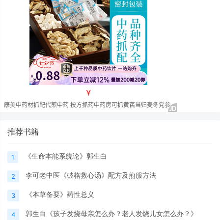
推荐书籍
《生命本能系统论》郭生白
1
李可老中医《破格救心汤》配方及煎服方法
2
《本草备要》药性总义
3
郭生白《孩子发烧母亲怎么办？老人发烧儿女怎么办？》
4