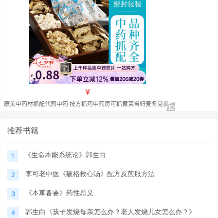
推荐书籍
《生命本能系统论》郭生白
1
李可老中医《破格救心汤》配方及煎服方法
2
《本草备要》药性总义
3
郭生白《孩子发烧母亲怎么办？老人发烧儿女怎么办？》
4