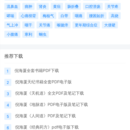
流鼻血
痈肿
肾炎
黄疸
肠折叠
口腔溃疡
关节疼
哮喘
心痛彻背
梅核气
白带
咽痛
腰困如折
高烧
气上冲
咽干
关节痛
喉咙痒
更年期综合症
大便硬
小腹痛
寒利
蛔虫
推荐下载
倪海厦全套书籍PDF下载
1
倪海厦天纪书籍全套PDF电子版
2
倪海厦《天机道》全文PDF及笔记下载
3
倪海厦《地脉道》PDF电子版及笔记下载
4
倪海厦《人间道》PDF及笔记下载
5
倪海厦《经典药方》pdf电子版下载
6