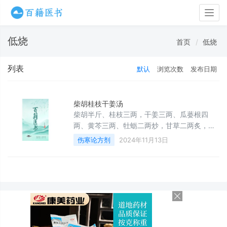
Togg
navig
低烧
首页
低烧
列表
默认
浏览次数
发布日期
柴胡桂枝干姜汤
柴胡半斤、桂枝三两，干姜三两、瓜蒌根四
两、黄芩三两、牡蛎二两炒，甘草二两炙，以
上七味药，用水一斗二升，煎煮至六升，去掉
伤寒论方剂
2024年11月13日
药渣，再煎煮成三升，每次温服一升，每日服
三次。服第一次药后可出现轻度心烦，服第二
次药后汗出就会痊愈。