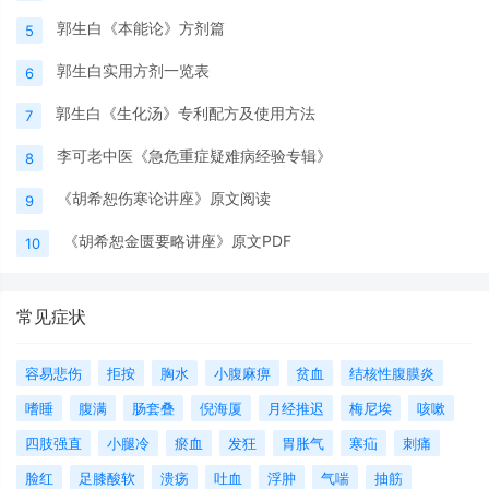
郭生白《本能论》方剂篇
5
郭生白实用方剂一览表
6
郭生白《生化汤》专利配方及使用方法
7
李可老中医《急危重症疑难病经验专辑》
8
《胡希恕伤寒论讲座》原文阅读
9
《胡希恕金匮要略讲座》原文PDF
10
常见症状
容易悲伤
拒按
胸水
小腹麻痹
贫血
结核性腹膜炎
嗜睡
腹满
肠套叠
倪海厦
月经推迟
梅尼埃
咳嗽
四肢强直
小腿冷
瘀血
发狂
胃胀气
寒疝
刺痛
脸红
足膝酸软
溃疡
吐血
浮肿
气喘
抽筋