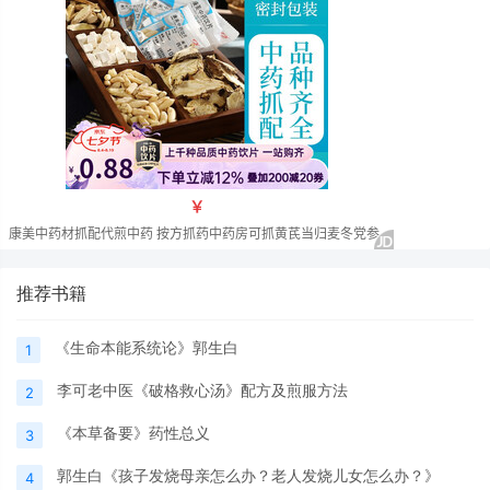
推荐书籍
《生命本能系统论》郭生白
1
李可老中医《破格救心汤》配方及煎服方法
2
《本草备要》药性总义
3
郭生白《孩子发烧母亲怎么办？老人发烧儿女怎么办？》
4