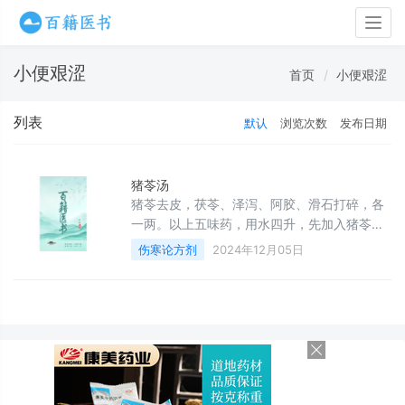
Togg
navig
小便艰涩
首页
小便艰涩
列表
默认
浏览次数
发布日期
猪苓汤
猪苓去皮，茯苓、泽泻、阿胶、滑石打碎，各
一两。以上五味药，用水四升，先加入猪苓、
茯苓、泽泻、滑石四味药煎煮至二升，去掉药
伤寒论方剂
2024年12月05日
渣，再加入阿胶烊化溶解，每次温服七合，一
日服三次。