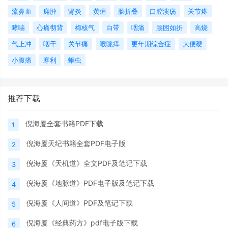
流鼻血
痈肿
肾炎
黄疸
肠折叠
口腔溃疡
关节疼
哮喘
心痛彻背
梅核气
白带
咽痛
腰困如折
高烧
气上冲
咽干
关节痛
喉咙痒
更年期综合症
大便硬
小腹痛
寒利
蛔虫
推荐下载
倪海厦全套书籍PDF下载
1
倪海厦天纪书籍全套PDF电子版
2
倪海厦《天机道》全文PDF及笔记下载
3
倪海厦《地脉道》PDF电子版及笔记下载
4
倪海厦《人间道》PDF及笔记下载
5
倪海厦《经典药方》pdf电子版下载
6