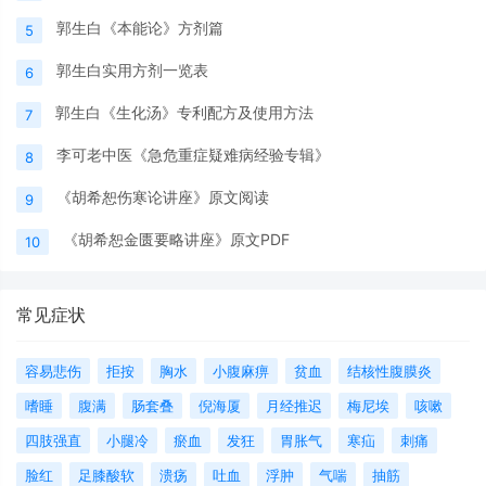
郭生白《本能论》方剂篇
5
郭生白实用方剂一览表
6
郭生白《生化汤》专利配方及使用方法
7
李可老中医《急危重症疑难病经验专辑》
8
《胡希恕伤寒论讲座》原文阅读
9
《胡希恕金匮要略讲座》原文PDF
10
常见症状
容易悲伤
拒按
胸水
小腹麻痹
贫血
结核性腹膜炎
嗜睡
腹满
肠套叠
倪海厦
月经推迟
梅尼埃
咳嗽
四肢强直
小腿冷
瘀血
发狂
胃胀气
寒疝
刺痛
脸红
足膝酸软
溃疡
吐血
浮肿
气喘
抽筋