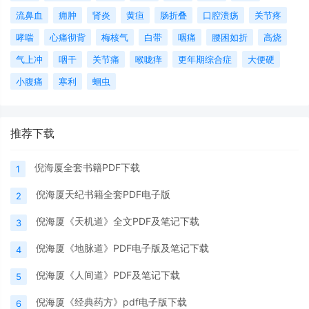
流鼻血
痈肿
肾炎
黄疸
肠折叠
口腔溃疡
关节疼
哮喘
心痛彻背
梅核气
白带
咽痛
腰困如折
高烧
气上冲
咽干
关节痛
喉咙痒
更年期综合症
大便硬
小腹痛
寒利
蛔虫
推荐下载
倪海厦全套书籍PDF下载
1
倪海厦天纪书籍全套PDF电子版
2
倪海厦《天机道》全文PDF及笔记下载
3
倪海厦《地脉道》PDF电子版及笔记下载
4
倪海厦《人间道》PDF及笔记下载
5
倪海厦《经典药方》pdf电子版下载
6