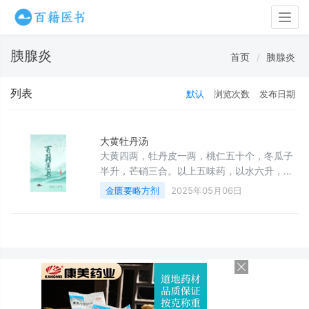
Togg
navig
胰腺炎
首页
胰腺炎
列表
默认
浏览次数
发布日期
大黄牡丹汤
大黄四两，牡丹皮一两，桃仁五十个，冬瓜子
半升，芒硝三合。以上五味药，以水六升，煮
取一升，去掉药渣，加入芒硝，再煎至沸腾，
金匮要略方剂
2025年05月06日
一次性服下，有脓则从大便排出，如无脓则从
大便排出瘀血。