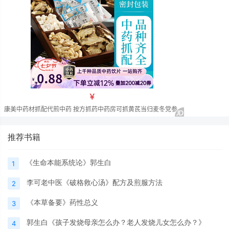
推荐书籍
《生命本能系统论》郭生白
1
李可老中医《破格救心汤》配方及煎服方法
2
《本草备要》药性总义
3
郭生白《孩子发烧母亲怎么办？老人发烧儿女怎么办？》
4