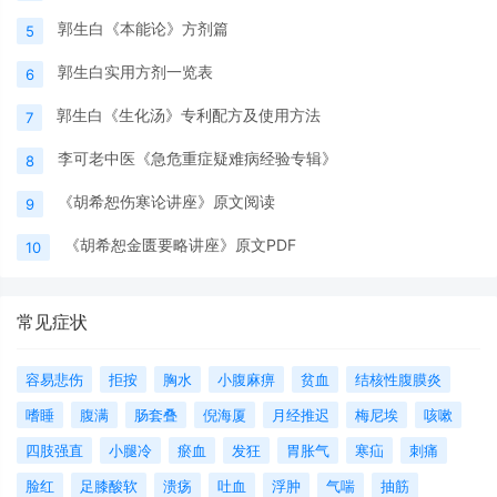
郭生白《本能论》方剂篇
5
郭生白实用方剂一览表
6
郭生白《生化汤》专利配方及使用方法
7
李可老中医《急危重症疑难病经验专辑》
8
《胡希恕伤寒论讲座》原文阅读
9
《胡希恕金匮要略讲座》原文PDF
10
常见症状
容易悲伤
拒按
胸水
小腹麻痹
贫血
结核性腹膜炎
嗜睡
腹满
肠套叠
倪海厦
月经推迟
梅尼埃
咳嗽
四肢强直
小腿冷
瘀血
发狂
胃胀气
寒疝
刺痛
脸红
足膝酸软
溃疡
吐血
浮肿
气喘
抽筋