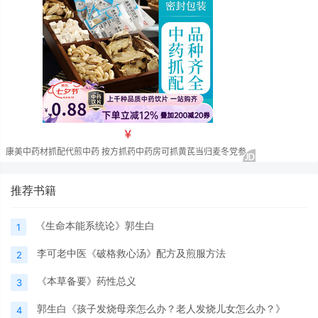
推荐书籍
《生命本能系统论》郭生白
1
李可老中医《破格救心汤》配方及煎服方法
2
《本草备要》药性总义
3
郭生白《孩子发烧母亲怎么办？老人发烧儿女怎么办？》
4