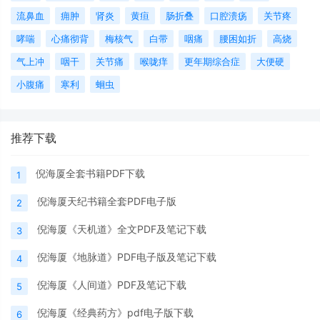
流鼻血
痈肿
肾炎
黄疸
肠折叠
口腔溃疡
关节疼
哮喘
心痛彻背
梅核气
白带
咽痛
腰困如折
高烧
气上冲
咽干
关节痛
喉咙痒
更年期综合症
大便硬
小腹痛
寒利
蛔虫
推荐下载
倪海厦全套书籍PDF下载
1
倪海厦天纪书籍全套PDF电子版
2
倪海厦《天机道》全文PDF及笔记下载
3
倪海厦《地脉道》PDF电子版及笔记下载
4
倪海厦《人间道》PDF及笔记下载
5
倪海厦《经典药方》pdf电子版下载
6