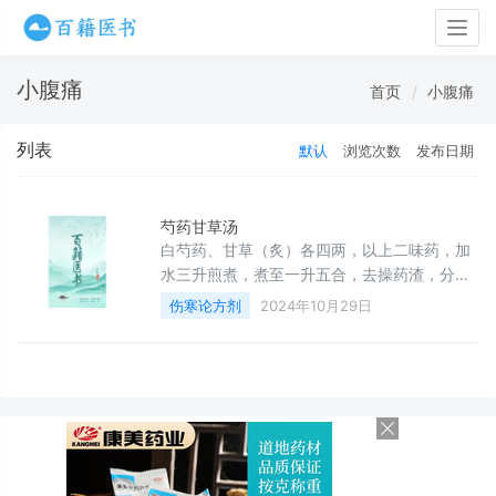
Togg
navig
小腹痛
首页
小腹痛
列表
默认
浏览次数
发布日期
芍药甘草汤
白芍药、甘草（炙）各四两，以上二味药，加
水三升煎煮，煮至一升五合，去操药渣，分二
次温服。
伤寒论方剂
2024年10月29日