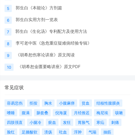
郭生白《本能论》方剂篇
5
郭生白实用方剂一览表
6
郭生白《生化汤》专利配方及使用方法
7
李可老中医《急危重症疑难病经验专辑》
8
《胡希恕伤寒论讲座》原文阅读
9
《胡希恕金匮要略讲座》原文PDF
10
常见症状
容易悲伤
拒按
胸水
小腹麻痹
贫血
结核性腹膜炎
嗜睡
腹满
肠套叠
倪海厦
月经推迟
梅尼埃
咳嗽
四肢强直
小腿冷
瘀血
发狂
胃胀气
寒疝
刺痛
脸红
足膝酸软
溃疡
吐血
浮肿
气喘
抽筋